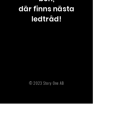
där finns nästa
ledtråd!
© 2023 Story One AB